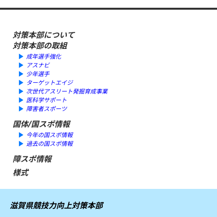
対策本部について
対策本部の取組
成年選手強化
アスナビ
少年選手
ターゲットエイジ
次世代アスリート発掘育成事業
医科学サポート
障害者スポーツ
国体/国スポ情報
今年の国スポ情報
過去の国スポ情報
障スポ情報
様式
滋賀県競技力向上対策本部