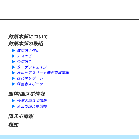
対策本部について
対策本部の取組
成年選手強化
アスナビ
少年選手
ターゲットエイジ
次世代アスリート発掘育成事業
医科学サポート
障害者スポーツ
国体/国スポ情報
今年の国スポ情報
過去の国スポ情報
障スポ情報
様式