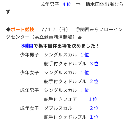
成年男子
４位
⇒ 栃木国体出場なら
ず
◆
ボート競技
７/１７（日） ＠関西みらいローイン
グセンター（県立琵琶湖漕艇場）🚣
8
種目
で栃木国体出場を決めました！
少年男子 シングルスカル
１位
舵手付クォドルプル
３位
少年女子 シングルスカル
１位
舵手付クォドルプル
２位
成年男子 シングルスカル
１位
舵手付きフォア
１位
成年女子 ダブルスカル
２位
舵手付クォドルプル
１位