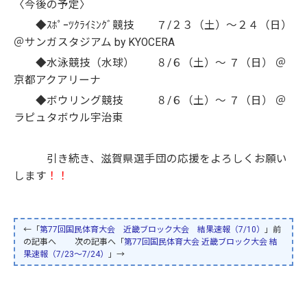
〈今後の予定〉
◆ｽﾎﾟｰﾂｸﾗｲﾐﾝｸﾞ競技 ７/２３（土）～２４（日）
＠サンガスタジアム by KYOCERA
◆水泳競技（水球） ８/６（土）～ ７（日） ＠
京都アクアリーナ
◆ボウリング競技 ８/６（土）～ ７（日） ＠
ラピュタボウル宇治東
引き続き、滋賀県選手団の応援をよろしくお願い
します
！！
←「
第77回国民体育大会 近畿ブロック大会 結果速報（7/10）
」前
の記事へ 次の記事へ「
第77回国民体育大会 近畿ブロック大会 結
果速報（7/23～7/24）
」→