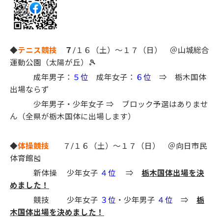
◆
テニス競技
７
/１６（土）～１７（日） ＠山城総合
運動公園（太陽が丘）🎾
成年男子：
５位
成年女子：
６位
⇒ 栃木国体
出場ならず
少年男子・少年女子 ⇒ ブロック予選はありませ
ん（全県が栃木国体に出場します）
◆
体操競技
７/１６（土）～１７（日） ＠向日市民
体育館🎽
新体操 少年女子
４位
⇒
栃木国体出場を決
めました！
競技 少年女子
３位
・少年男子
４位
⇒
栃
木国体出場を決めました！