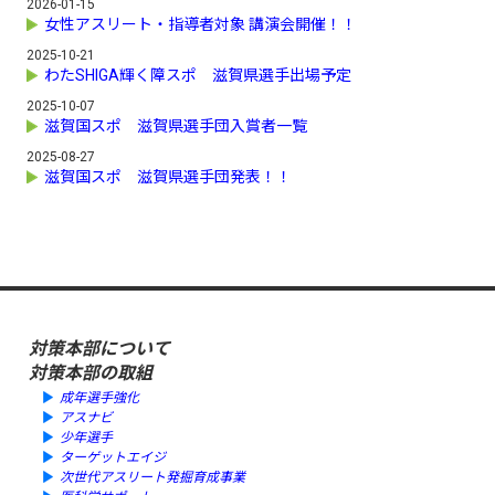
2026-01-15
女性アスリート・指導者対象 講演会開催！！
2025-10-21
わたSHIGA輝く障スポ 滋賀県選手出場予定
2025-10-07
滋賀国スポ 滋賀県選手団入賞者一覧
2025-08-27
滋賀国スポ 滋賀県選手団発表！！
対策本部について
対策本部の取組
成年選手強化
アスナビ
少年選手
ターゲットエイジ
次世代アスリート発掘育成事業