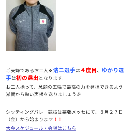
浩二選手
４度目
ゆかり選
ご夫婦であるお二人🍀
は
、
手
初の選出
は
となります。
お二人揃って、念願の五輪で最高の力を発揮できるよう
滋賀から熱い声援を送りましょう🎉
シッティングバレー競技は幕張メッセにて、８月２７日
（金）から始まります
！！
大会スケジュール・会場はこちら