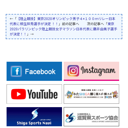
←「
【陸上競技】東京2020オリンピック男子４×１００ｍリレー日本
代表に桐生祥秀選手が決定 ！！
」前の記事へ 次の記事へ「
東京
2020パラリンピック陸上競技女子マラソン日本代表に藤井由美子選手
が決定！！
」→