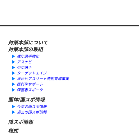
対策本部について
対策本部の取組
成年選手強化
アスナビ
少年選手
ターゲットエイジ
次世代アスリート発掘育成事業
医科学サポート
障害者スポーツ
国体/国スポ情報
今年の国スポ情報
過去の国スポ情報
障スポ情報
様式