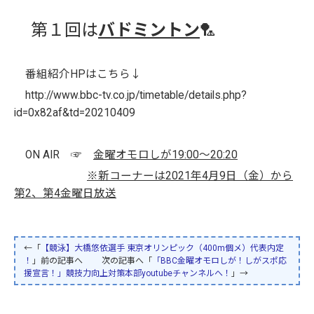
第１回は
バドミントン
🏸
番組紹介HPはこちら↓
http://www.bbc-tv.co.jp/timetable/details.php?
id=0x82af&td=20210409
ON AIR ☞
金曜オモロしが19:00～20:20
※新コーナーは2021年4月9日（金）から
第2、第4金曜日放送
←「
【競泳】大橋悠依選手 東京オリンピック（400m個メ）代表内定
！
」前の記事へ 次の記事へ「
「BBC金曜オモロしが！しがスポ応
援宣言！」競技力向上対策本部youtubeチャンネルへ！
」→